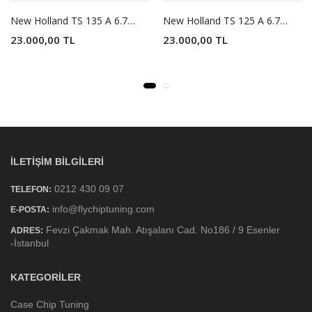
New Holland TS 135 A 6.7 CR R6 136 Hp 612 Nm Traktör Chip Tuning
New Holland TS 125 A 6.7 CR R6 125 Hp 566 Nm Traktör Chip Tuning
23.000,00 TL
23.000,00 TL
İLETIŞIM BILGILERI
0212 430 09 07
TELEFON:
info@flychiptuning.com
E-POSTA:
Fevzi Çakmak Mah. Atışalanı Cad. No186 / 9 Esenler
ADRES:
-İstanbul
KATEGORILER
Case Chip Tuning